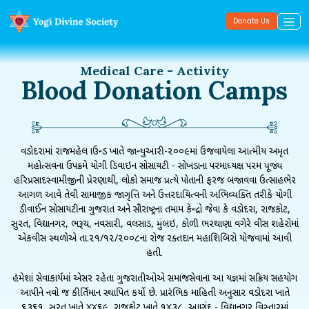
Donate Us
Medical Care - Activity
Blood Donation Camps
વડોદરામાં રાજમહેલ ગ્રાઉન્ડ ખાતે જાન્યુઆરી-૨૦૦૯માં ઉજવાયેલા આત્મીય અમૃત
મહોત્સવના ઉપક્રમે યોગી ડિવાઇન સોસાયટી - સોખડાના પરમાધ્યક્ષ પરમ પૂજ્ય
હરિપ્રસાદસ્વામીજીની પ્રેરણાથી, લોકો સમાજ પ્રત્યે પોતાની ફરજ બજાવવા ઉત્સાહભેર
આગળ આવે તેવી સામાજીક જાગૃત્તિ અને ઉત્તરદાયિત્વની અભિવ્યક્તિ તરીકે યોગી
ડીવાઈન સોસાયટીના ગુજરાત અને સૌરાષ્ટ્રના તમામ કેન્દ્રો જેવા કે વડોદરા, રાજકોટ,
સુરત, વિદ્યાનગર, ભરૂચ, નવસારી, વલસાડ, મુંબઇ, કોળી ભરથાણા વગેરે વીસ શહેરોમાં
એકવીસ સ્થળોએ તા.૨૧/૧૨/૨૦૦૮ના રોજ રક્તદાન મહાશિબિરો યોજવામાં આવી
હતી.
હંમેશાં સેવાકાર્યમાં અગ્રેસર રહેતા ગુજરાતીઓએ સમાજસેવાના આ યજ્ઞમાં સક્રિય સહયોગ
આપીને નવો જ કીર્તિમાન સ્થાપિત કર્યો છે. પ્રારંભિક માહિતી અનુસાર વડોદરા ખાતે
૬૩૬૧, સુરત ખાતે ૪૪૬૯, રાજકોટ ખાતે ૧૪૩૮, આણંદ - વિદ્યાનગર વિસ્તારમાં