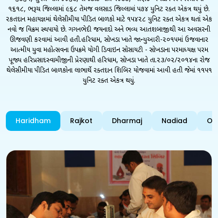
૧૬૧૮, ભરૂચ જિલ્લામાં ૯૬૮ તેમજ વલસાડ જિલ્લામાં ૫૭૪ યુનિટ રક્ત એકત્ર થયું છે.
રકતદાન મહાયજ્ઞમાં થેલેસીમીયા પીડિત બાળકો માટે ૧૫૪૨૮ યુનિટ રક્ત એકત્ર થતાં એક
નવો જ વિક્રમ સ્થપાયો છે. ગગનભેદી જયનાદો અને ભવ્ય આતશબાજીથી આ અવસરની
ઊજવણી કરવામાં આવી હતી.હરિધામ, સોખડા ખાતે જાન્યુઆરી-૨૦૧૫માં ઉજવાનાર
આત્મીય યુવા મહોત્સવના ઉપક્રમે યોગી ડિવાઇન સોસાયટી - સોખડાના પરમાધ્યક્ષ પરમ
પૂજ્ય હરિપ્રસાદસ્વામીજીની પ્રેરણાથી હરિધામ, સોખડા ખાતે તા.૨૩/૦૨/૨૦૧૪ના રોજ
થેલેસીમીયા પીડિત બાળકોના લાભાર્થે રક્તદાન શિબિર યોજવામાં આવી હતી જેમાં ૧૧૫૧
યુનિટ રક્ત એકત્ર થયું.
Haridham
Rajkot
Dharmaj
Nadiad
Od